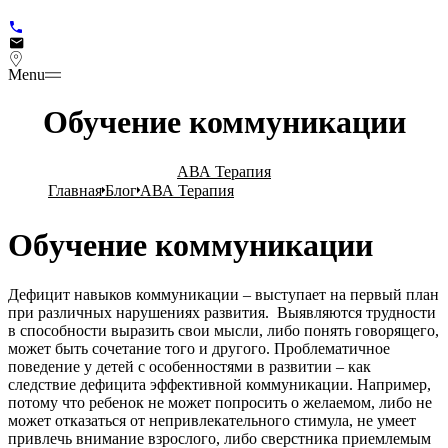
Menu
Обучение коммуникации
АВА Терапия
Главная
Блог
АВА Терапия
О
б
у
ч
е
н
и
е
к
о
м
м
у
н
и
к
а
ц
и
и
Дефицит навыков коммуникации – выступает на первый план
при различных нарушениях развития. Выявляются трудности
в способности выразить свои мысли, либо понять говорящего,
может быть сочетание того и другого. Проблематичное
поведение у детей с особенностями в развитии – как
следствие дефицита эффективной коммуникации. Например,
потому что ребенок не может попросить о желаемом, либо не
может отказаться от непривлекательного стимула, не умеет
привлечь внимание взрослого, либо сверстника приемлемым