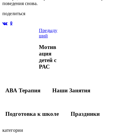
поведения снова.
поделиться
Предыду
щий
Мотив
ация
детей с
РАС
АВА Терапия
Наши Занятия
Подготовка к школе
Праздники
категории