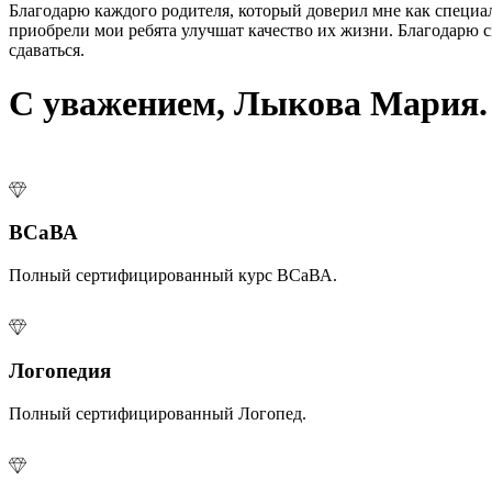
Благодарю каждого родителя, который доверил мне как специал
приобрели мои ребята улучшат качество их жизни. Благодарю с
сдаваться.
С
у
в
а
ж
е
н
и
е
м
,
Л
ы
к
о
в
а
М
а
р
и
я
.
ВСаВА
Полный сертифицированный курс ВСаВА.
Логопедия
Полный сертифицированный Логопед.