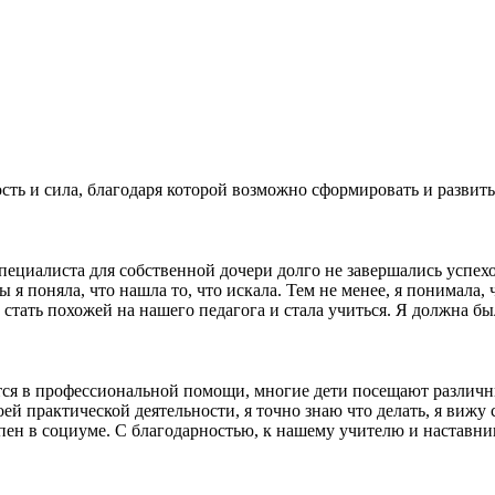
ость и сила, благодаря которой возможно сформировать и разви
циалиста для собственной дочери долго не завершались успехо
 я поняла, что нашла то, что искала. Тем не менее, я понимала,
 стать похожей на нашего педагога и стала учиться. Я должна б
тся в профессиональной помощи, многие дети посещают различ
й практической деятельности, я точно знаю что делать, я вижу 
пен в социуме. С благодарностью, к нашему учителю и наставни