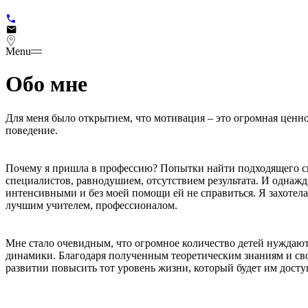
Menu
О
б
о
м
н
е
Для меня было открытием, что мотивация – это огромная ценн
поведение.
Почему я пришла в профессию? Попытки найти подходящего спе
специалистов, равнодушием, отсутствием результата. И однажды
интенсивными и без моей помощи ей не справиться. Я захотела
лучшим учителем, профессионалом.
Мне стало очевидным, что огромное количество детей нуждаю
динамики. Благодаря полученным теоретическим знаниям и свое
развитии повысить тот уровень жизни, который будет им досту