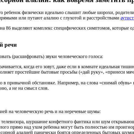
что ребенок физически идеально слышит любые шорохи, родители 
упрямыми или путают алалию с глухотой и расстройствами
аутист
на 86 выделяют комплекс специфических симптомов, которые о
й речи
вать (расшифровать) звуки человеческого голоса:
чивается, когда его зовут, даже если в комнате идеальная тишин
олняет простейшие бытовые просьбы («дай руку», «принеси мяч»,
в привычной обстановке. Например, на слова «снимай обувь» в п
ию, а не на смысл слов.
цией на человеческую речь и на неречевые шумы:
я телевизора, шуршание конфетного фантика или шум открывающ
лого прямо над ухом ребенка могут быть полностью им проигно
сенсорной алалией панически боятся определенных бытовых шумов