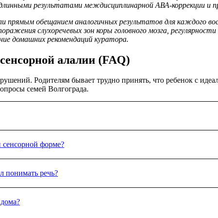
одлинными результатами междисциплинарной АВА-коррекции и пр
ли прямым обещанием аналогичных результатов для каждого вос
оражения слухоречевых зон коры головного мозга, регулярности
ние домашних рекомендаций куратора.
 сенсорной алалии (FAQ)
ушений. Родителям бывает трудно принять, что ребенок с идеал
опросы семей Волгограда.
сорной алалии ребенок не откликается на имя, игнорирует прось
и сенсорной форме?
ся, он использует мимику, жесты и заглядывает в глаза, пытаясь
центре, которое помогает разграничить эти дефициты.
кора мозга воспринимает речь как неразличимый гул, ребенок буд
л понимать речь?
ла с помощью
АВА-терапии
мы обучаем мозг выделять человечески
реходить к расширению словаря.
ые фундаментальные сдвиги (появление реакции на имя, удерж
 дома?
сяца регулярных АВА-сессий. Полная коррекция эхолалии и запу