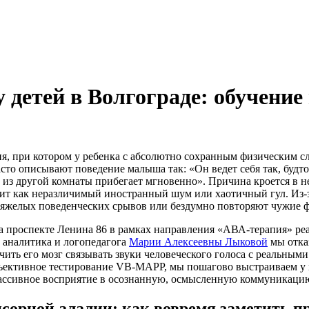
у детей в Волгограде: обучени
ия, при котором у ребенка с абсолютно сохранным физическим 
сто описывают поведение малыша так: «Он ведет себя так, будто
а из другой комнаты прибегает мгновенно». Причина кроется в 
учит как неразличимый иностранный шум или хаотичный гул. Из
 тяжелых поведенческих срывов или бездумно повторяют чужие фр
а проспекте Ленина 86 в рамках направления «АВА-терапия» ре
 аналитика и логопедагога
Марии Алексеевны Лыковой
мы отка
чить его мозг связывать звуки человеческого голоса с реальным
ъективное тестирование VB-MAPP, мы пошагово выстраиваем у 
ассивное восприятие в осознанную, осмысленную коммуникаци
сорной алалии: как вовремя заметить п