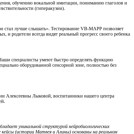
ения, обучению вокальной имитации, пониманию глаголов и
вствительности (гиперакузии).
 он стал лучше слышать». Тестирование VB-MAPP позволяет
х, и родители всегда видят реальный прогресс своего ребенка
. Наши специалисты умеют быстро определять функцию
ециально оборудованной сенсорной зоне, полностью без
ии Алексеевны Лыковой, воспитанники нашего центра
ей.
бладает уникальной структурой нейробиологических
кейсы (истории Матвея и Алины) основаны на реальном