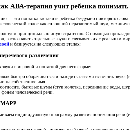
ак АВА-терапия учит ребенка понимать
ию — это попытка заставить ребенка бездумно повторять слова 
 человеческий голос как сплошной неразличимый шум, механическ
спользуем принципиально иную стратегию. С помощью прикладн
в, распознавать отдельные звуки и связывать их с реальным ми
овой
и базируется на следующих этапах:
 неречевого различения
 звуки в игровой и понятной для него форме:
авык быстро оборачиваться и находить глазами источник звука
ии на собственное имя.
соотносить бытовые шумы (стук молотка, переливание воды, шур
 фонем человеческой речи.
B-MAPP
аиваем индивидуальную программу развития понимания речи (и
роткое, четкое слово (например, «дай мяч») и одновременно пом