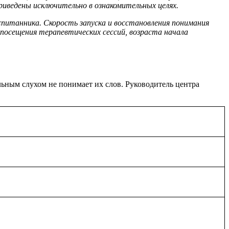
иведены исключительно в ознакомительных целях.
питанника. Скорость запуска и восстановления понимания
 посещения терапевтических сессий, возраста начала
ьным слухом не понимает их слов. Руководитель центра
бы и может бездумно повторять чужие фразы (эхолалия).
 вас понять. У ребенка с
РАС
нарушено само коммуникативное
ет видеть на карточке собаку, слышать от вас «собака», но для
й голос из шумов и развиваем слуховое внимание. Только
ание зрительного контакта и выполнение первых 5–10 простых
ск осознанного, свободного диалога требуют систематической