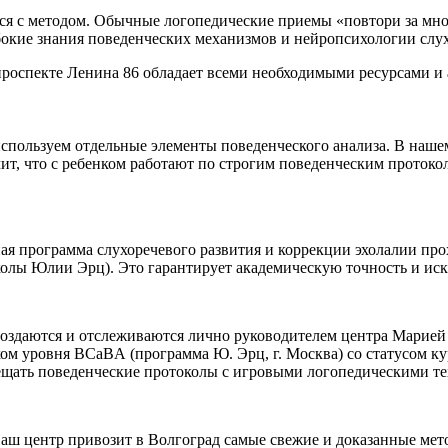
ся с методом. Обычные логопедические приемы «повтори за мной
убокие знания поведенческих механизмов и нейропсихологии слу
оспекте Ленина 86 обладает всеми необходимыми ресурсами и а
спользуем отдельные элементы поведенческого анализа. В нашем
т, что с ребенком работают по строгим поведенческим протоко
я программа слухоречевого развития и коррекции эхолалии прох
ы Юлии Эрц). Это гарантирует академическую точность и искл
оздаются и отслеживаются лично руководителем центра Марие
м уровня BCaBA (программа Ю. Эрц, г. Москва) со статусом ку
ещать поведенческие протоколы с игровыми логопедическими т
аш центр привозит в Волгоград самые свежие и доказанные мет