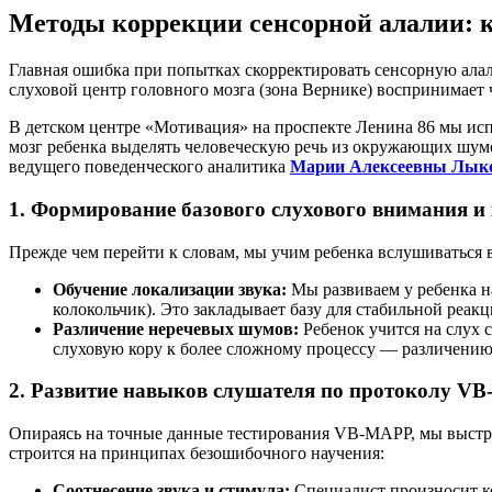
Методы коррекции сенсорной алалии: к
Главная ошибка при попытках скорректировать сенсорную алал
слуховой центр головного мозга (зона Вернике) воспринимает
В детском центре «Мотивация» на проспекте Ленина 86 мы и
мозг ребенка выделять человеческую речь из окружающих шумо
ведущего поведенческого аналитика
Марии Алексеевны Лык
1. Формирование базового слухового внимания и
Прежде чем перейти к словам, мы учим ребенка вслушиваться в
Обучение локализации звука:
Мы развиваем у ребенка н
колокольчик). Это закладывает базу для стабильной реакц
Различение неречевых шумов:
Ребенок учится на слух 
слуховую кору к более сложному процессу — различению
2. Развитие навыков слушателя по протоколу V
Опираясь на точные данные тестирования VB-MAPP, мы выстр
строится на принципах безошибочного научения:
Соотнесение звука и стимула:
Специалист произносит ко