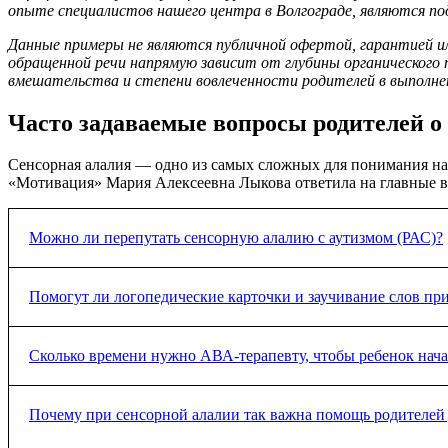
опыте специалистов нашего центра в Волгограде, являются п
Данные примеры не являются публичной офертой, гарантией и
обращенной речи напрямую зависит от глубины органического п
вмешательства и степени вовлеченности родителей в выполне
Часто задаваемые вопросы родителей о
Сенсорная алалия — одно из самых сложных для понимания нар
«Мотивация» Мария Алексеевна Лыкова ответила на главные в
Можно ли перепутать сенсорную алалию с аутизмом (РАС)?
Да, эти состояния внешне очень похожи. И при РАС, и при сен
Помогут ли логопедические карточки и заучивание слов пр
Однако разница принципиальна: ребенок с алалией хочет общать
намерение. Точный ответ дает тестирование VB-MAPP в нашем 
Нет, на первом этапе это абсолютно бесполезно. Пока слуховая 
Сколько времени нужно АВА-терапевту, чтобы ребенок нача
него это будут два не связанных между собой стимула. Снача
после того, как ребенок научится различать фонемы, можно пе
Понимание — это сложный аналитический процесс мозга. Перв
Почему при сенсорной алалии так важна помощь родителей
бытовых инструкций слушателя) родители замечают через 2 ме
работы на протяжении от 6 до 12 месяцев.