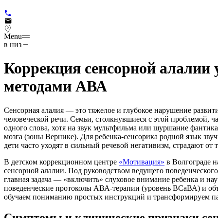
Menu
в низ
Коррекция сенсорной алалии 
методами АВА
Сенсорная алалия — это тяжелое и глубокое нарушение развит
человеческой речи. Семьи, столкнувшиеся с этой проблемой, ча
одного слова, хотя на звук мультфильма или шуршание фантик
мозга (зоны Вернике). Для ребенка-сенсорика родной язык зв
дети часто уходят в сильный речевой негативизм, страдают от
В детском коррекционном центре
«Мотивация»
в Волгограде н
сенсорной алалии. Под руководством ведущего поведенческого
главная задача — «включить» слуховое внимание ребенка и нау
поведенческие протоколы АВА-терапии (уровень ВСаВА) и об
обучаем пониманию простых инструкций и трансформируем п
Симптомы и клинические признаки сен