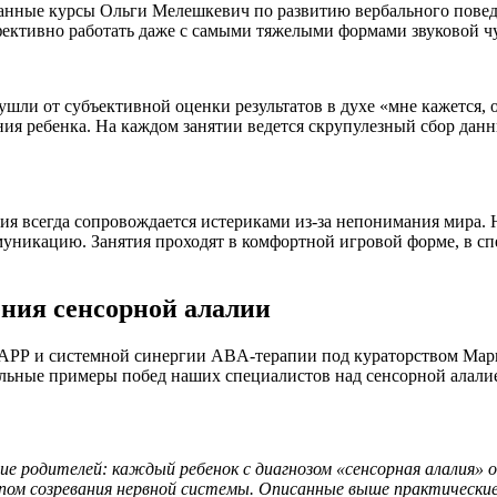
анные курсы Ольги Мелешкевич по развитию вербального повед
ективно работать даже с самыми тяжелыми формами звуковой чу
шли от субъективной оценки результатов в духе «мне кажется,
я ребенка. На каждом занятии ведется скрупулезный сбор данны
ия всегда сопровождается истериками из-за непонимания мира
муникацию. Занятия проходят в комфортной игровой форме, в сп
ния сенсорной алалии
APP и системной синергии ABA-терапии под кураторством Мар
льные примеры побед наших специалистов над сенсорной алали
 родителей: каждый ребенок с диагнозом «сенсорная алалия» о
м созревания нервной системы. Описанные выше практические 