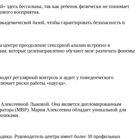
» здесь бессильны, так как ребенок физически не понимает
хового восприятия.
кадемической базой, чтобы гарантировать безопасность и
 центре преодоление сенсорной алалии встроено в
лам, которые целенаправленно обучают мозг различать фонемы
одит регулярный контроль и аудит у поведенческого
ючает риски работы «наугад».
й Алексеевной Лыковой. Она является дипломированным
ратора (MBP). Мария Алексеевна обладает уникальной для
ехниками.
одики. Руководитель центра имеет более 30 профильных