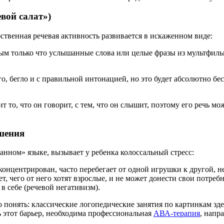
вой салат»)
ственная речевая активность развивается в искаженном виде:
слым только что услышанные слова или целые фразы из мультфиль
, бегло и с правильной интонацией, но это будет абсолютно б
т то, что он говорит, с тем, что он слышит, поэтому его речь м
ушения
анном» языке, вызывает у ребенка колоссальный стресс:
концентрирован, часто перебегает от одной игрушки к другой, н
т, чего от него хотят взрослые, и не может донести свои потребн
в себе (речевой негативизм).
 понять: классические логопедические занятия по картинкам зде
ь этот барьер, необходима профессиональная
АВА-терапия
, напр