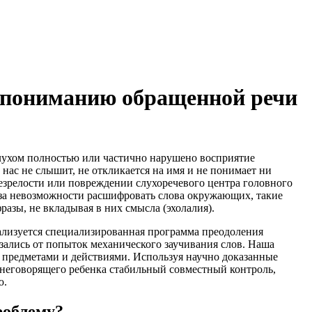
е пониманию обращенной речи
слухом полностью или частично нарушено восприятие
 нас не слышит, не откликается на имя и не понимает ни
незрелости или повреждении слухоречевого центра головного
-за невозможности расшифровать слова окружающих, такие
азы, не вкладывая в них смысла (эхолалия).
ализуется специализированная программа преодоления
зались от попыток механического заучивания слов. Наша
и предметами и действиями. Используя научно доказанные
неговорящего ребенка стабильный совместный контроль,
ю.
роблему?