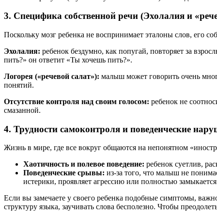
3. Специфика собственной речи (Эхолалия и «рече
Поскольку мозг ребенка не воспринимает эталоны слов, его соб
Эхолалия:
ребенок бездумно, как попугай, повторяет за взро
пить?» он ответит «Ты хочешь пить?».
Логорея («речевой салат»):
малыш может говорить очень много
понятий.
Отсутствие контроля над своим голосом:
ребенок не соотноси
смазанной.
4. Трудности самоконтроля и поведенческие нар
Жизнь в мире, где все вокруг общаются на непонятном «иностр
Хаотичность и полевое поведение:
ребенок суетлив, рас
Поведенческие срывы:
из-за того, что малыш не понимае
истерики, проявляет агрессию или полностью замыкается 
Если вы замечаете у своего ребенка подобные симптомы, важно
структуру языка, заучивать слова бесполезно. Чтобы преодолет