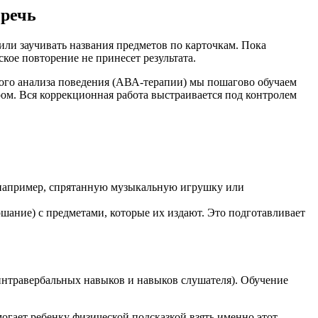
 речь
или заучивать названия предметов по карточкам. Пока
ое повторение не принесет результата.
ого анализа поведения (АВА-терапии) мы пошагово обучаем
ром. Вся коррекционная работа выстраивается под контролем
 (например, спрятанную музыкальную игрушку или
шание) с предметами, которые их издают. Это подготавливает
нтравербальных навыков и навыков слушателя). Обучение
огает ребенку физической подсказкой взять именно этот