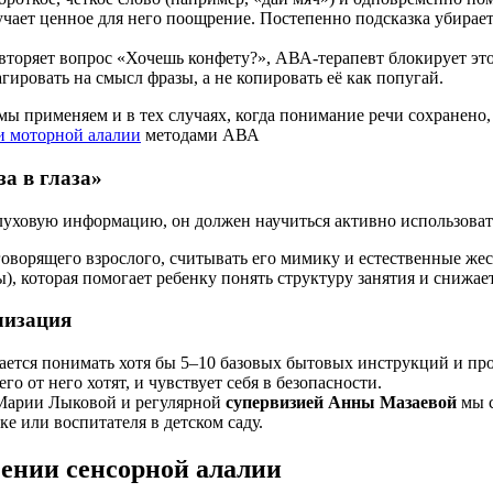
чает ценное для него поощрение. Постепенно подсказка убираетс
вторяет вопрос «Хочешь конфету?», АВА-терапевт блокирует это
гировать на смысл фразы, а не копировать её как попугай.
ы применяем и в тех случаях, когда понимание речи сохранено,
и моторной алалии
методами АВА
за в глаза»
луховую информацию, он должен научиться активно использоват
оворящего взрослого, считывать его мимику и естественные жес
, которая помогает ребенку понять структуру занятия и снижае
лизация
ается понимать хотя бы 5–10 базовых бытовых инструкций и про
о от него хотят, и чувствует себя в безопасности.
Марии Лыковой и регулярной
супервизией Анны Мазаевой
мы с
ке или воспитателя в детском саду.
ении сенсорной алалии