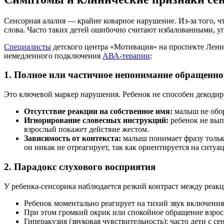
Сенсорная алалия — крайне коварное нарушение. Из-за того, 
слова. Часто таких детей ошибочно считают избалованными, 
Специалисты
детского центра «Мотивация» на проспекте Лени
немедленного подключения
АВА-терапии
:
1. Полное или частичное непонимание обращенно
Это ключевой маркер нарушения. Ребенок не способен декодиро
Отсутствие реакции на собственное имя:
малыш не обора
Игнорирование словесных инструкций:
ребенок не вып
взрослый покажет действие жестом.
Зависимость от контекста:
малыш понимает фразу только 
он никак не отреагирует, так как ориентируется на ситуац
2. Парадокс слухового восприятия
У ребенка-сенсорика наблюдается резкий контраст между реак
Ребенок моментально реагирует на тихий звук включени
При этом громкий окрик или спокойное обращение взрос
Гиперакузия (звуковая чувствительность): часто дети с 