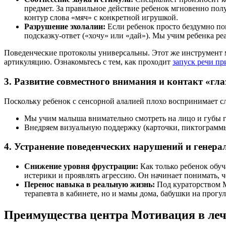
предмет. За правильное действие ребенок мгновенно полу
контур слова «мяч» с конкретной игрушкой.
Разрушение эхолалии:
Если ребенок просто бездумно по
подсказку-ответ («хочу» или «дай»). Мы учим ребенка реа
Поведенческие протоколы универсальны. Этот же инструмент м
артикуляцию. Ознакомьтесь с тем, как проходит
запуск речи пр
3. Развитие совместного внимания и контакт «гла
Поскольку ребенок с сенсорной алалией плохо воспринимает с
Мы учим малыша внимательно смотреть на лицо и губы г
Внедряем визуальную поддержку (карточки, пиктограммы)
4. Устранение поведенческих нарушений и генера
Снижение уровня фрустрации:
Как только ребенок обуч
истерики и проявлять агрессию. Он начинает понимать, чег
Перенос навыка в реальную жизнь:
Под кураторством 
терапевта в кабинете, но и мамы дома, бабушки на прогул
Преимущества центра Мотивация в леч