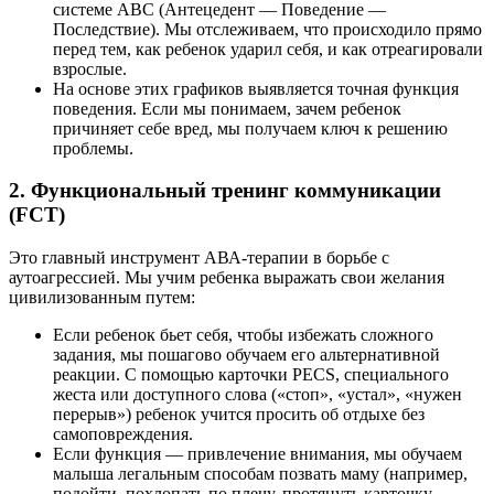
системе ABC (Антецедент — Поведение —
Последствие). Мы отслеживаем, что происходило прямо
перед тем, как ребенок ударил себя, и как отреагировали
взрослые.
На основе этих графиков выявляется точная функция
поведения. Если мы понимаем, зачем ребенок
причиняет себе вред, мы получаем ключ к решению
проблемы.
2. Функциональный тренинг коммуникации
(FCT)
Это главный инструмент АВА-терапии в борьбе с
аутоагрессией. Мы учим ребенка выражать свои желания
цивилизованным путем:
Если ребенок бьет себя, чтобы избежать сложного
задания, мы пошагово обучаем его альтернативной
реакции. С помощью карточки PECS, специального
жеста или доступного слова («стоп», «устал», «нужен
перерыв») ребенок учится просить об отдыхе без
самоповреждения.
Если функция — привлечение внимания, мы обучаем
малыша легальным способам позвать маму (например,
подойти, похлопать по плечу, протянуть карточку