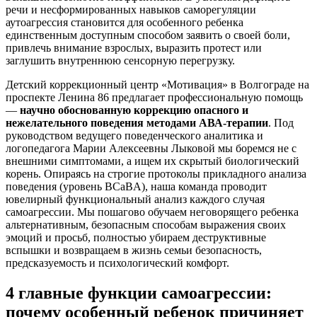
речи и несформированных навыков саморегуляции
аутоагрессия становится для особенного ребенка
единственным доступным способом заявить о своей боли,
привлечь внимание взрослых, выразить протест или
заглушить внутреннюю сенсорную перегрузку.
Детский коррекционный центр «Мотивация» в Волгограде на
проспекте Ленина 86 предлагает профессиональную помощь
—
научно обоснованную коррекцию опасного и
нежелательного поведения методами АВА-терапии
. Под
руководством ведущего поведенческого аналитика и
логопедагога Марии Алексеевны Лыковой мы боремся не с
внешними симптомами, а ищем их скрытый биологический
корень. Опираясь на строгие протоколы прикладного анализа
поведения (уровень BCaBA), наша команда проводит
ювелирный функциональный анализ каждого случая
самоагрессии. Мы пошагово обучаем неговорящего ребенка
альтернативным, безопасным способам выражения своих
эмоций и просьб, полностью убираем деструктивные
вспышки и возвращаем в жизнь семьи безопасность,
предсказуемость и психологический комфорт.
4 главные функции самоагрессии:
почему особенный ребенок причиняет