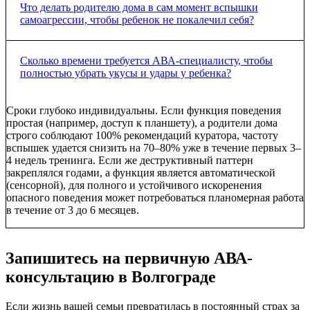
челюсти или голове, пытаясь физически перебить один очаг
Медикаментозное лечение назначает исключительно врач
Что делать родителю дома в сам момент вспышки
боли другим. Именно поэтому в центре «Мотивация» перед
(невролог или психиатр) на основе обследований. Но важно
самоагрессии, чтобы ребенок не покалечил себя?
началом АВА-тренинга мы всегда просим родителей
понимать: ноотропы или успокоительные средства могут
исключить медицинский фактор и пройти осмотр у педиатра,
временно снизить общую возбудимость нервной системы, но
отоларинголога и стоматолога. Если ребенок соматически
они физически не способны научить ребенка новому навыку.
Главное правило — обеспечить физическую безопасность, но
Сколько времени требуется АВА-специалисту, чтобы
здоров — значит, проблема носит поведенческий характер и
Таблетка не научит малыша подходить к маме и просить о
при этом минимизировать ваше эмоциональное внимание к
полностью убрать укусы и удары у ребенка?
эффективно решается методами
АВА
.
помощи словами или карточками PECS вместо ударов. Как
самому деструктивному действию. Не нужно кричать,
только действие препарата закончится, ребенок вернется к
плакать, крепко прижимать ребенка к себе или уступать его
единственному известному ему деструктивному способу
требованиям (отдавать запрещенный предмет). Мягко
Сроки глубоко индивидуальны. Если функция поведения
общения. Полноценный результат дает только поведенческое
подложите под голову ребенка подушку, пуфик или
простая (например, доступ к планшету), а родители дома
обучение.
заблокируйте удар своей рукой без захвата и лишних слов.
строго соблюдают 100% рекомендаций куратора, частоту
Сохраняйте полное внешнее спокойствие. Как только ребенок
вспышек удается снизить на 70–80% уже в течение первых 3–
успокоится хотя бы на 5–10 секунд, сразу же предложите ему
4 недель тренинга. Если же деструктивный паттерн
легальный способ попросить желаемое (например, протянуть
закреплялся годами, а функция является автоматической
карточку или жетон) и сразу же удовлетворите его просьбу.
(сенсорной), для полного и устойчивого искоренения
опасного поведения может потребоваться планомерная работа
в течение от 3 до 6 месяцев.
Запишитесь на первичную АВА-
консультацию в Волгограде
Если жизнь вашей семьи превратилась в постоянный страх за