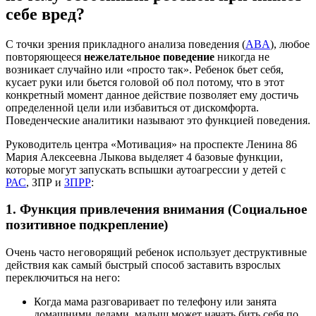
себе вред?
С точки зрения прикладного анализа поведения (
ABA
), любое
повторяющееся
нежелательное поведение
никогда не
возникает случайно или «просто так». Ребенок бьет себя,
кусает руки или бьется головой об пол потому, что в этот
конкретный момент данное действие позволяет ему достичь
определенной цели или избавиться от дискомфорта.
Поведенческие аналитики называют это функцией поведения.
Руководитель центра «Мотивация» на проспекте Ленина 86
Мария Алексеевна Лыкова выделяет 4 базовые функции,
которые могут запускать вспышки аутоагрессии у детей с
РАС
, ЗПР и
ЗПРР
:
1. Функция привлечения внимания (Социальное
позитивное подкрепление)
Очень часто неговорящий ребенок использует деструктивные
действия как самый быстрый способ заставить взрослых
переключиться на него:
Когда мама разговаривает по телефону или занята
домашними делами, малыш может начать бить себя по