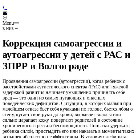
Menu
в низ
Коррекция самоагрессии и
аутоагрессии у детей с РАС и
ЗПРР в Волгограде
Проявления самоагрессии (аутоагрессии), когда ребенок с
расстройствами аутистического спектра (РАС) или тяжелой
задержкой развития начинает умышленно причинять себе
вред — это один из самых пугающих и опасных
поведенческих дефицитов. Ситуации, в которых малыш при
малейшем отказе бьет себя кулаками по голове, бьется лбом о
стену, кусает свои руки до крови, вырывает волосы или
сильно царапает кожу, повергают родителей в состояние
хронического стресса и беспомощности. Попытки удержать
ребенка силой, пристыдить его или наказать в моменты таких
вспышек абсолютно неэффективны. В условиях дефицита