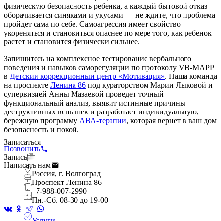
физическую безопасность ребенка, а каждый бытовой отказ
оборачивается синяками и укусами — не ждите, что проблема
пройдет сама по себе. Самоагрессия имеет свойство
укореняться и становиться опаснее по мере того, как ребенок
растет и становится физически сильнее.
Запишитесь на комплексное тестирование вербального
поведения и навыков саморегуляции по протоколу VB-MAPP
в
Детский коррекционный центр «Мотивация»
. Наша команда
на проспекте
Ленина 86
под кураторством Марии Лыковой и
супервизией Анны Мазаевой проведет точный
функциональный анализ, выявит истинные причины
деструктивных вспышек и разработает индивидуальную,
бережную программу
АВА-терапии
, которая вернет в ваш дом
безопасность и покой.
Записаться
Позвонить
Запись
Написать нам
Россия, г. Волгоград
Проспект Ленина 86
+7-988-007-2990
Пн.-Сб. 08-30 до 19-00
Услуги