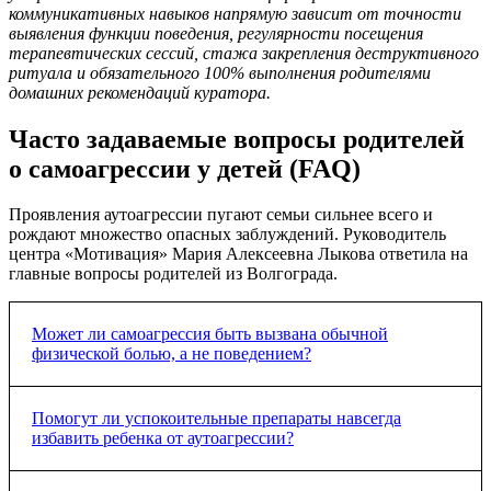
коммуникативных навыков напрямую зависит от точности
выявления функции поведения, регулярности посещения
терапевтических сессий, стажа закрепления деструктивного
ритуала и обязательного 100% выполнения родителями
домашних рекомендаций куратора.
Часто задаваемые вопросы родителей
о самоагрессии у детей (FAQ)
Проявления аутоагрессии пугают семьи сильнее всего и
рождают множество опасных заблуждений. Руководитель
центра «Мотивация» Мария Алексеевна Лыкова ответила на
главные вопросы родителей из Волгограда.
Может ли самоагрессия быть вызвана обычной
физической болью, а не поведением?
Да, это очень частая медицинская причина. Особенный
Помогут ли успокоительные препараты навсегда
ребенок (особенно неговорящий) не может подойти и сказать:
избавить ребенка от аутоагрессии?
«Мама, у меня сильно болит зуб» или «У меня стреляет в
ухе». Из-за этого он может начать с силой бить себя по